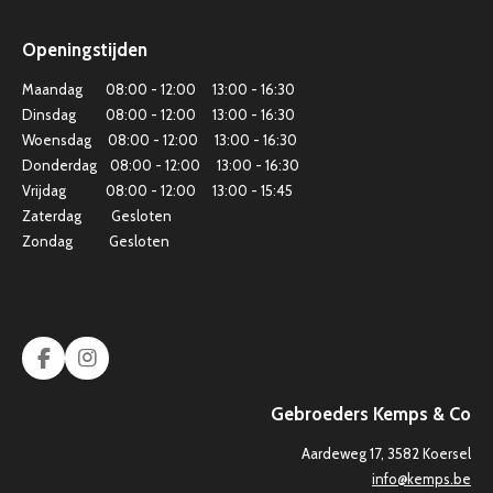
Openingstijden
Maandag 08:00 - 12:00 13:00 - 16:30
Dinsdag 08:00 - 12:00 13:00 - 16:30
Woensdag 08:00 - 12:00 13:00 - 16:30
Donderdag 08:00 - 12:00 13:00 - 16:30
Vrijdag 08:00 - 12:00 13:00 - 15:45
Zaterdag Gesloten
Zondag Gesloten
F
I
a
n
c
s
Gebroeders Kemps & Co
e
t
b
a
Aardeweg 17, 3582 Koersel
o
g
info@kemps.be
o
r