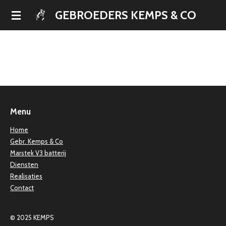
Ga
GEBROEDERS KEMPS & CO
direct
naar
de
hoofdinhoud
Menu
Home
Gebr. Kemps & Co
Marstek V3 batterij
Diensten
Realisaties
Contact
© 2025 KEMPS