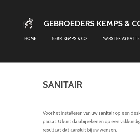
Ga
direct
GEBROEDERS KEMPS & C
naar
de
HOME
GEBR. KEMPS & CO
MARSTEK V3 BATTER
hoofdinhoud
SANITAIR
Voor het installeren van uw
sanitair
op een desk
paraat. U kunt daarbij rekenen op een vakkundig
resultaat dat aansluit bij uw wensen.