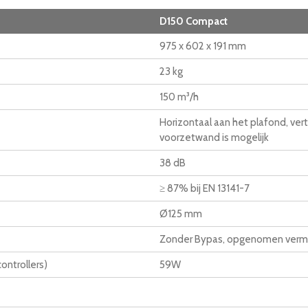
D150 Compact
975 x 602 x 191 mm
23 kg
150 m³/h
Horizontaal aan het plafond, verti
voorzetwand is mogelijk
38 dB
≥ 87% bij EN 13141-7
Ø125 mm
Zonder Bypas, opgenomen vermog
ntrollers)
59W