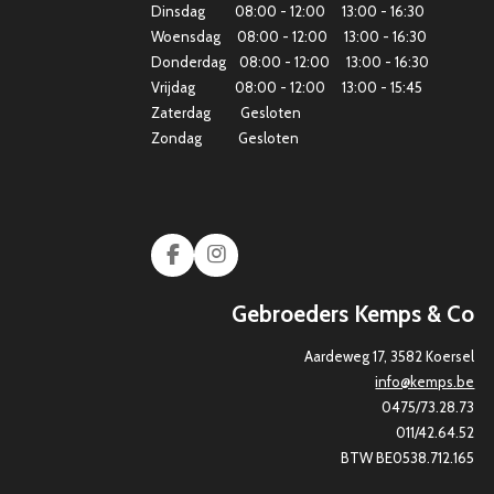
Dinsdag 08:00 - 12:00 13:00 - 16:30
Woensdag 08:00 - 12:00 13:00 - 16:30
Donderdag 08:00 - 12:00 13:00 - 16:30
Vrijdag 08:00 - 12:00 13:00 - 15:45
Zaterdag Gesloten
Zondag Gesloten
F
I
a
n
c
s
Gebroeders Kemps & Co
e
t
b
a
Aardeweg 17, 3582 Koersel
o
g
info@kemps.be
o
r
k
a
0475/73.28.73
m
011/42.64.52
BTW BE0538.712.165