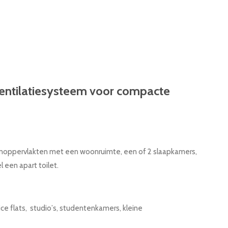
g ventilatiesysteem voor compacte
woonoppervlakten met een woonruimte, een of 2 slaapkamers,
een apart toilet.
e flats, studio
’
s, studentenkamers, kleine