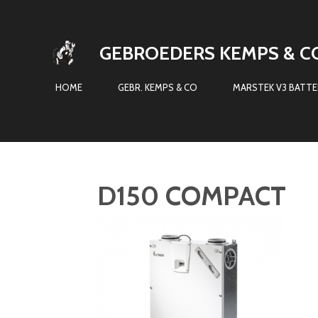
Ga
direct
GEBROEDERS KEMPS & C
naar
de
HOME
GEBR. KEMPS & CO
MARSTEK V3 BATTER
hoofdinhoud
D150 COMPACT