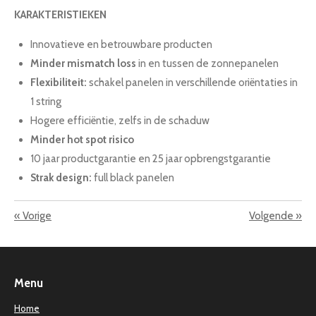
KARAKTERISTIEKEN
Innovatieve en betrouwbare producten
Minder mismatch loss
in en tussen de zonnepanelen
Flexibiliteit:
schakel panelen in verschillende oriëntaties in
1 string
Hogere efficiëntie, zelfs in de schaduw
Minder hot spot risico
10 jaar productgarantie en 25 jaar opbrengstgarantie
Strak design:
full black panelen
«
Vorige
Volgende
»
Menu
Home