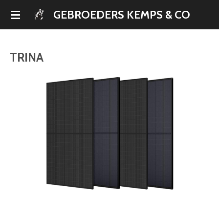
Ga
GEBROEDERS KEMPS & CO
direct
naar
de
TRINA
hoofdinhoud